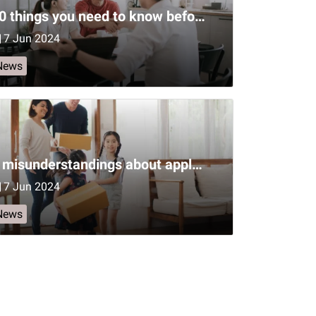
10 things you need to know before buying a home.
7 Jun 2024
News
5 misunderstandings about applying for a loan.
7 Jun 2024
News